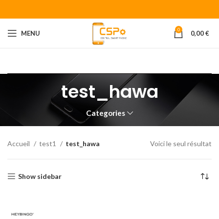
0
MENU
0,00
€
Bienvenue chez CENTRAL SMART PHONE
Votre fournisseur de
piéces détachées pour smartphone.
test_hawa
Categories
Accueil
test1
test_hawa
Voici le seul résultat
Show sidebar