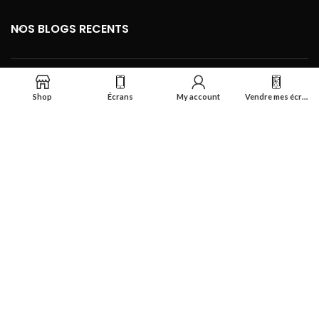
NOS BLOGS RECENTS
FOOTER MENU
Shop
Écrans
My account
Vendre mes écrans
Se connecter
Réalisé par
Smart Deal Tech
theme
2024
Tous droits réservés
.