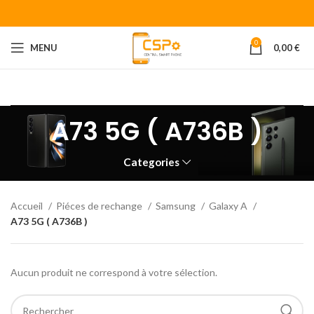
0
MENU
0,00
€
Bienvenue chez CENTRAL SMART PHONE
Votre fournisseur de
piéces détachées pour smartphone.
A73 5G ( A736B )
Categories
Accueil
Piéces de rechange
Samsung
Galaxy A
A73 5G ( A736B )
Aucun produit ne correspond à votre sélection.