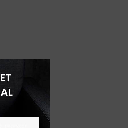
ET
AL
 recevoir 