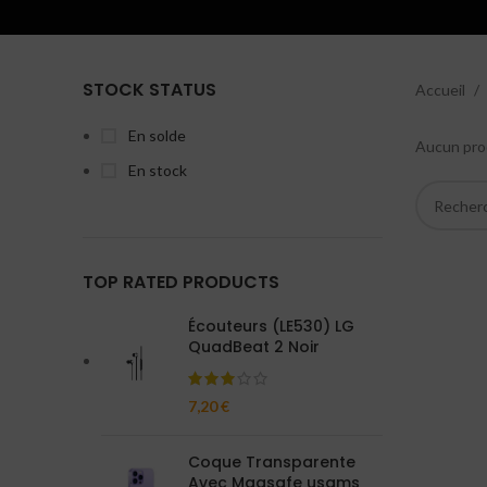
STOCK STATUS
Accueil
En solde
Aucun prod
En stock
TOP RATED PRODUCTS
Écouteurs (LE530) LG
QuadBeat 2 Noir
7,20
€
Coque Transparente
Avec Magsafe usams