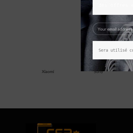
des offres 
Sera utilisé c
Xiaomi
Sony