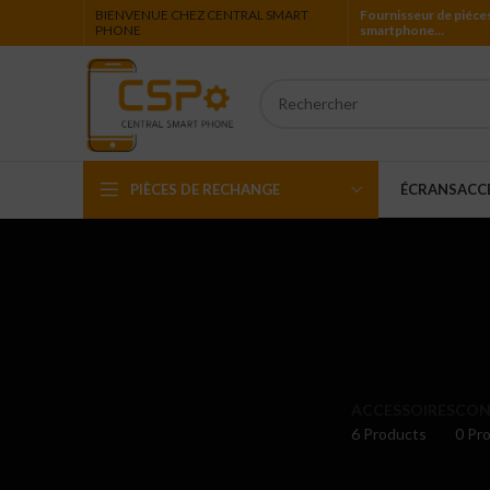
BIENVENUE CHEZ CENTRAL SMART
Fournisseur de piéce
PHONE
smartphone…
PIÈCES DE RECHANGE
ÉCRANS
ACC
Iphone
Ipad
Ipod
Apple Watch
ACCESSOIRES
CON
6 Products
0 Pro