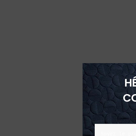
H
C
Soyez le pr