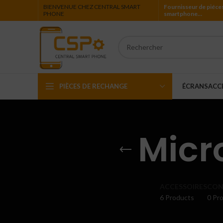
BIENVENUE CHEZ CENTRAL SMART
Fournisseur de piéce
PHONE
smartphone…
PIÈCES DE RECHANGE
ÉCRANS
ACC
Iphone
Micr
Ipad
Ipod
Apple Watch
ACCESSOIRES
CON
6 Products
0 Pro