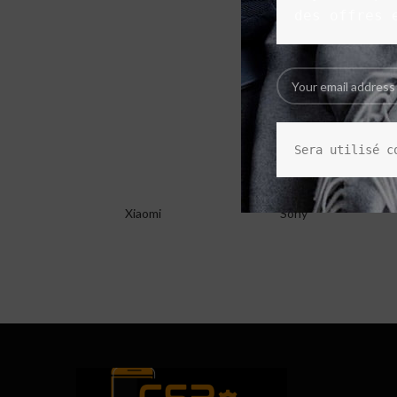
des offres 
Sera utilisé c
Xiaomi
Sony