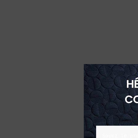
H
C
Soyez le pr