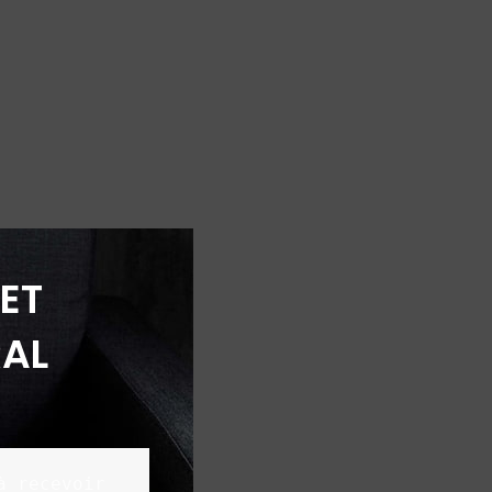
ET
AL
 recevoir 