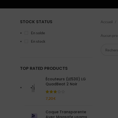
STOCK STATUS
Accueil
En solde
Aucun prod
En stock
TOP RATED PRODUCTS
Écouteurs (LE530) LG
QuadBeat 2 Noir
7,20
€
Coque Transparente
Avec Magsafe usams