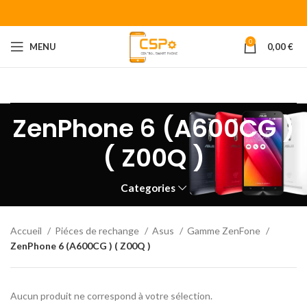
0
MENU
0,00
€
Bienvenue chez CENTRAL SMART PHONE
Votre fournisseur de
piéces détachées pour smartphone.
ZenPhone 6 (A600CG )
( Z00Q )
Categories
Accueil
Piéces de rechange
Asus
Gamme ZenFone
ZenPhone 6 (A600CG ) ( Z00Q )
Aucun produit ne correspond à votre sélection.