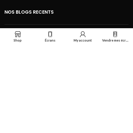
NOS BLOGS RECENTS
FOOTER MENU
Shop
Écrans
My account
Vendre mes écrans
Se connecter
Réalisé par
Smart Deal Tech
theme
2024
Tous droits réservés
.