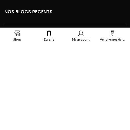
NOS BLOGS RECENTS
FOOTER MENU
Shop
Écrans
My account
Vendre mes écrans
Se connecter
Réalisé par
Smart Deal Tech
theme
2024
Tous droits réservés
.