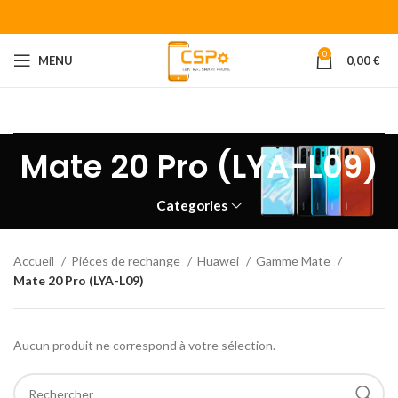
0
MENU
0,00
€
Bienvenue chez CENTRAL SMART PHONE
Votre fournisseur de
piéces détachées pour smartphone.
Mate 20 Pro (LYA-L09)
Categories
Accueil
Piéces de rechange
Huawei
Gamme Mate
Mate 20 Pro (LYA-L09)
Aucun produit ne correspond à votre sélection.