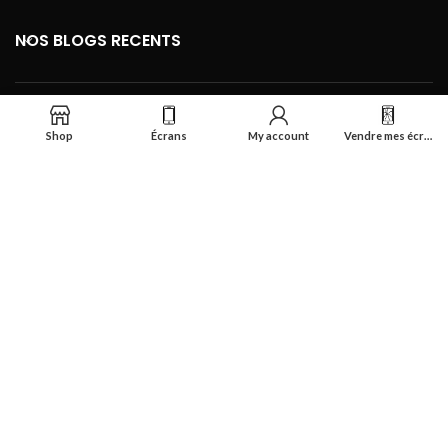
NOS BLOGS RECENTS
FOOTER MENU
Shop
Écrans
My account
Vendre mes écrans
Se connecter
Réalisé par
Smart Deal Tech
theme
2024
Tous droits réservés
.