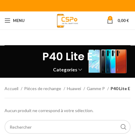
0
MENU
0,00
€
Bienvenue chez CENTRAL SMART PHONE
Votre fournisseur de
piéces détachées pour smartphone.
P40 Lite E
Categories
Accueil
Piéces de rechange
Huawei
Gamme P
P40 Lite E
Aucun produit ne correspond à votre sélection.