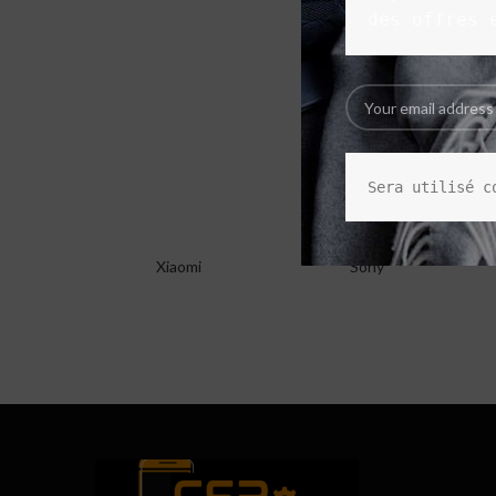
des offres 
Sera utilisé c
Xiaomi
Sony