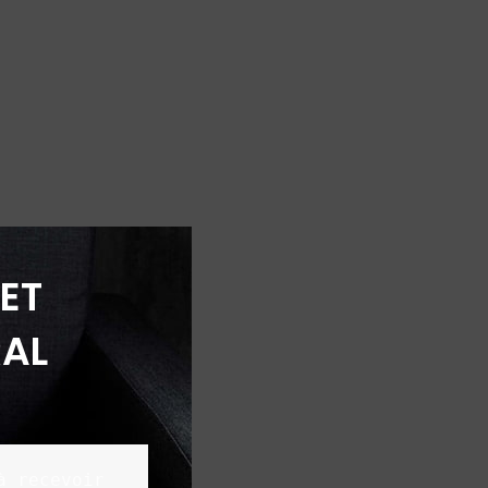
ET
AL
 recevoir 