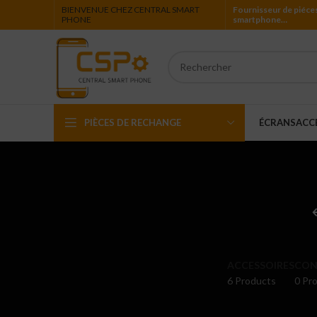
BIENVENUE CHEZ CENTRAL SMART
Fournisseur de piéce
PHONE
smartphone…
PIÈCES DE RECHANGE
ÉCRANS
ACC
Iphone
Ipad
Ipod
Apple Watch
ACCESSOIRES
CON
6 Products
0 Pro