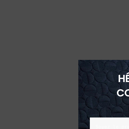
H
C
Soyez le pr