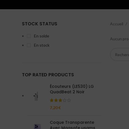
STOCK STATUS
Accueil
En solde
Aucun prod
En stock
TOP RATED PRODUCTS
Écouteurs (LE530) LG
QuadBeat 2 Noir
7,20
€
Coque Transparente
Avec Magsafe usams