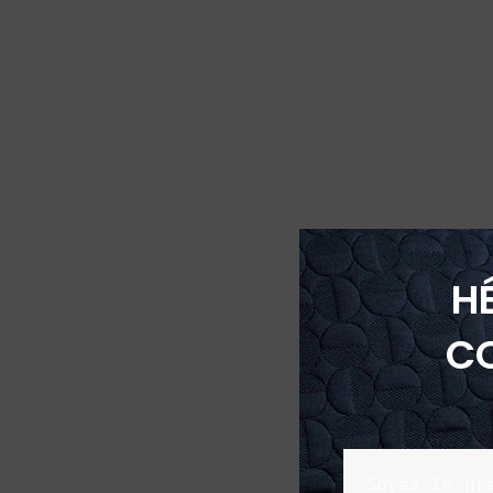
H
C
Soyez le pr