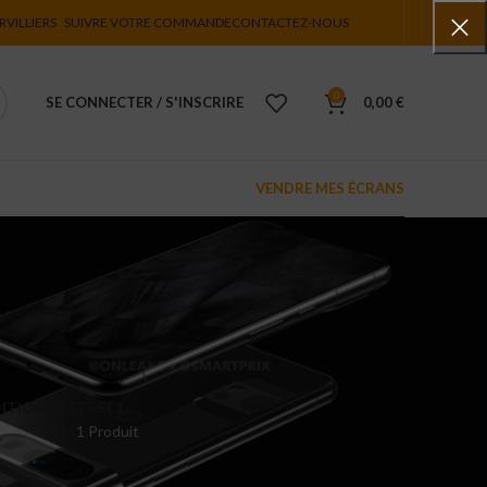
RVILLIERS
SUIVRE VOTRE COMMANDE
CONTACTEZ-NOUS
0
SE CONNECTER / S'INSCRIRE
0,00
€
VENDRE MES ÉCRANS
ITIONNÉS
TEST1
1 Produit