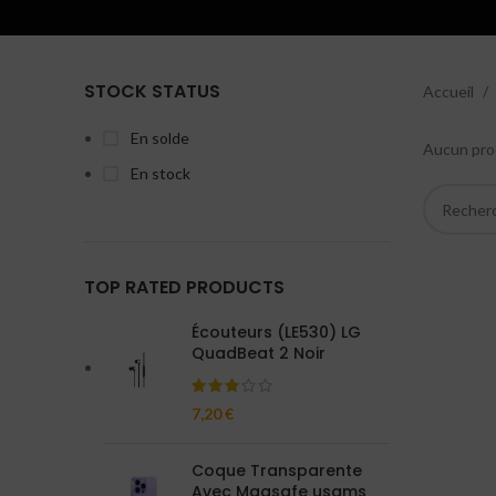
STOCK STATUS
Accueil
En solde
Aucun prod
En stock
TOP RATED PRODUCTS
Écouteurs (LE530) LG
QuadBeat 2 Noir
7,20
€
Coque Transparente
Avec Magsafe usams