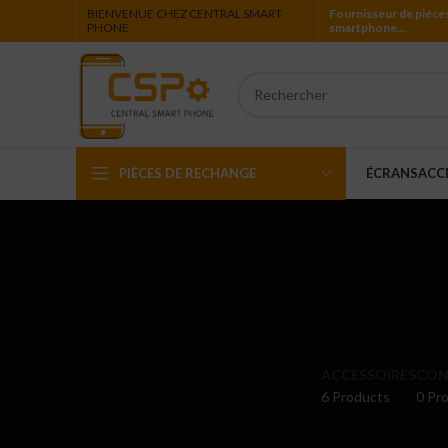
BIENVENUE CHEZ CENTRAL SMART
Fournisseur de piéce
PHONE
smartphone…
PIÈCES DE RECHANGE
ÉCRANS
ACC
Iphone
Ipad
Ipod
Apple Watch
ACCESSOIRES
CON
6 Products
0 Pro