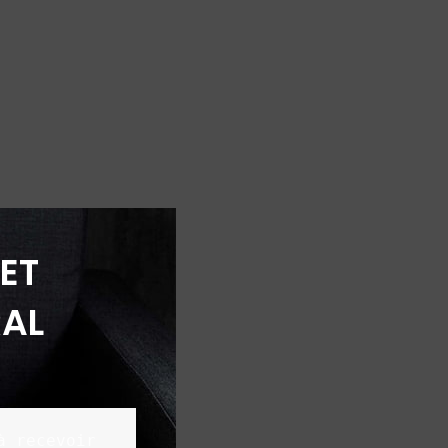
ET
AL
 recevoir 