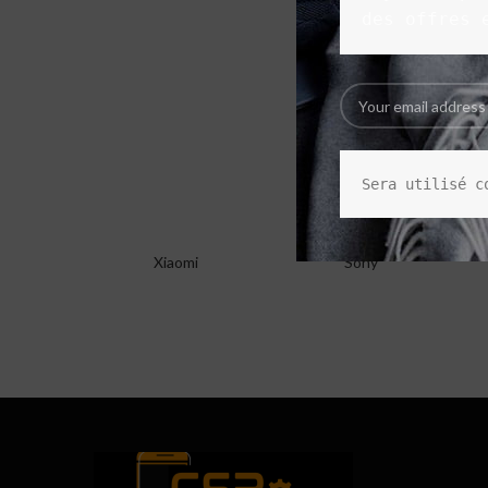
des offres 
Sera utilisé c
Xiaomi
Sony