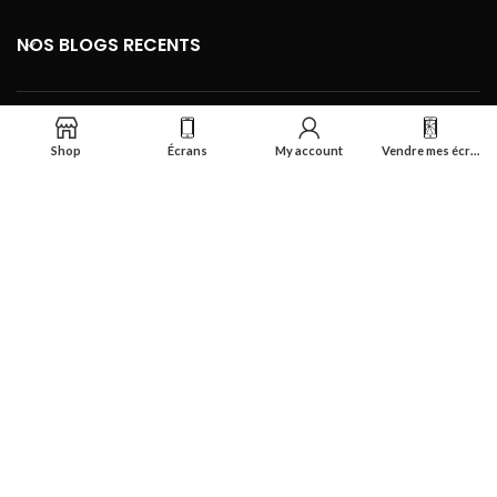
NOS BLOGS RECENTS
FOOTER MENU
Shop
Écrans
My account
Vendre mes écrans
Se connecter
Réalisé par
Smart Deal Tech
theme
2024
Tous droits réservés
.