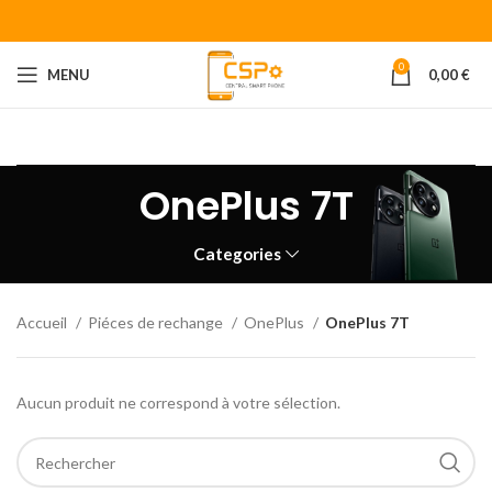
0
MENU
0,00
€
Bienvenue chez CENTRAL SMART PHONE
Votre fournisseur de
piéces détachées pour smartphone.
OnePlus 7T
Categories
Accueil
Piéces de rechange
OnePlus
OnePlus 7T
Aucun produit ne correspond à votre sélection.