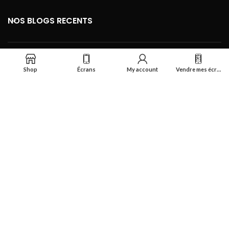
NOS BLOGS RECENTS
FOOTER MENU
Shop
Écrans
My account
Vendre mes écrans
Se connecter
Réalisé par
Smart Deal Tech
theme
2024
Tous droits réservés
.