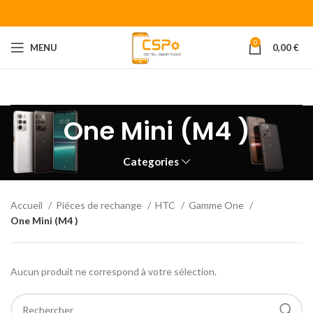
0
MENU
0,00
€
Bienvenue chez CENTRAL SMART PHONE
Votre fournisseur de
piéces détachées pour smartphone.
One Mini (M4 )
Categories
Accueil
Piéces de rechange
HTC
Gamme One
One Mini (M4 )
Aucun produit ne correspond à votre sélection.