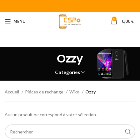
0
MENU
0,00
€
Bienvenue chez CENTRAL SMART PHONE
Votre fournisseur de
piéces détachées pour smartphone.
Ozzy
Categories
Accueil
Piéces de rechange
Wiko
Ozzy
Aucun produit ne correspond à votre sélection.