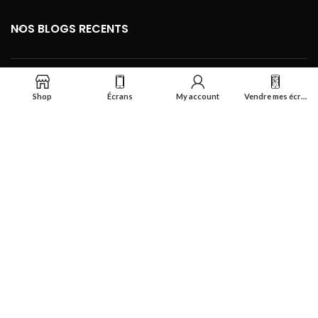
NOS BLOGS RECENTS
FOOTER MENU
Shop
Écrans
My account
Vendre mes écrans
Se connecter
Réalisé par
Smart Deal Tech
theme
2024
Tous droits réservés
.