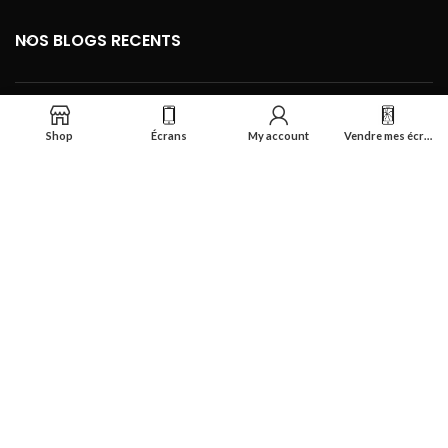
NOS BLOGS RECENTS
FOOTER MENU
Shop
Écrans
My account
Vendre mes écrans
Se connecter
Réalisé par
Smart Deal Tech
theme
2024
Tous droits réservés
.