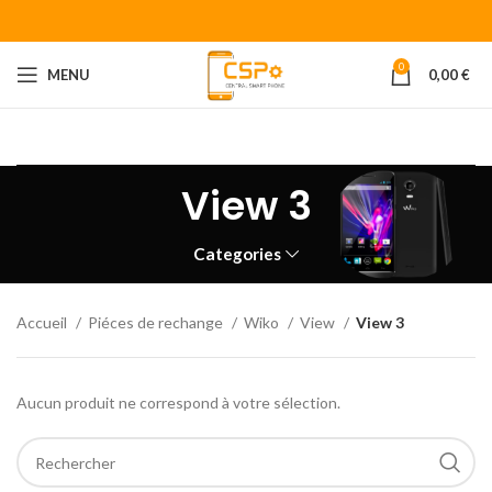
0
MENU
0,00
€
Bienvenue chez CENTRAL SMART PHONE
Votre fournisseur de
piéces détachées pour smartphone.
View 3
Categories
Accueil
Piéces de rechange
Wiko
View
View 3
Aucun produit ne correspond à votre sélection.