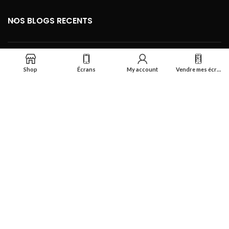
NOS BLOGS RECENTS
FOOTER MENU
Shop
Écrans
My account
Vendre mes écrans
Se connecter
Réalisé par
Smart Deal Tech
theme
2024
Tous droits réservés
.