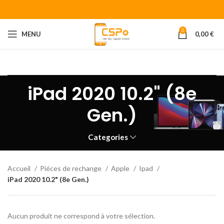
0
MENU
0,00
€
Bienvenue chez CENTRAL SMART PHONE
Votre fournisseur de
piéces détachées pour smartphone.
iPad 2020 10.2" (8e
Gen.)
Categories
Accueil
Piéces de rechange
Apple
Ipad
iPad 2020 10.2" (8e Gen.)
Aucun produit ne correspond à votre sélection.