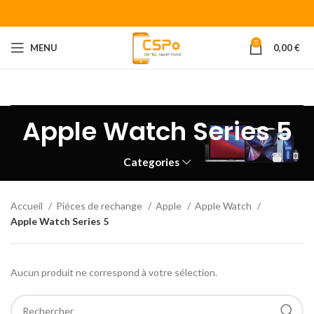
0
MENU
0,00
€
Bienvenue chez CENTRAL SMART PHONE
Votre fournisseur de
piéces détachées pour smartphone.
Apple Watch Series 5
Categories
Accueil
Piéces de rechange
Apple
Apple Watch
Apple Watch Series 5
Aucun produit ne correspond à votre sélection.