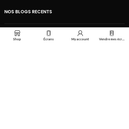
NOS BLOGS RECENTS
FOOTER MENU
Shop
Écrans
My account
Vendre mes écrans
Se connecter
Réalisé par
Smart Deal Tech
theme
2024
Tous droits réservés
.