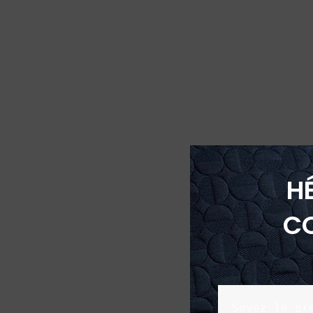
H
C
Soyez le pr