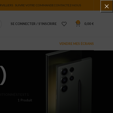
RVILLIERS
SUIVRE VOTRE COMMANDE
CONTACTEZ-NOUS
0
SE CONNECTER / S'INSCRIRE
0,00
€
VENDRE MES ÉCRANS
)
ITIONNÉS
TEST1
1 Produit