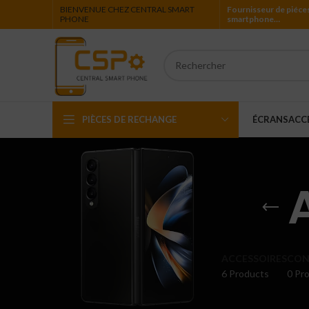
BIENVENUE CHEZ CENTRAL SMART
Fournisseur de piéce
PHONE
smartphone…
PIÈCES DE RECHANGE
ÉCRANS
ACC
Iphone
Ipad
Ipod
Apple Watch
ACCESSOIRES
CON
6 Products
0 Pro