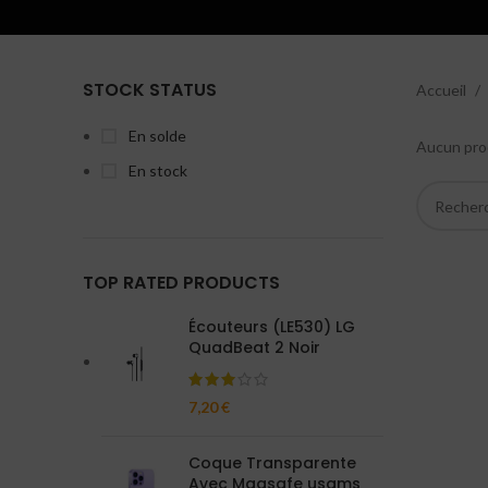
STOCK STATUS
Accueil
En solde
Aucun prod
En stock
TOP RATED PRODUCTS
Écouteurs (LE530) LG
QuadBeat 2 Noir
7,20
€
Coque Transparente
Avec Magsafe usams