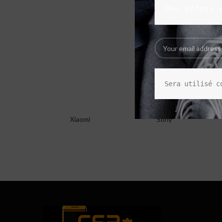
des offres 
Sera utilisé c
Xiaomi
Sony