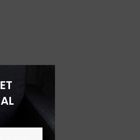
ET
AL
 recevoir 