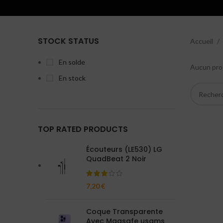
STOCK STATUS
Accueil
En solde
Aucun prod
En stock
TOP RATED PRODUCTS
Écouteurs (LE530) LG
QuadBeat 2 Noir
7,20
€
Coque Transparente
Avec Magsafe usams