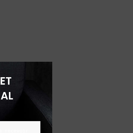
ET
AL
 recevoir 