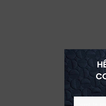
H
C
Soyez le pr