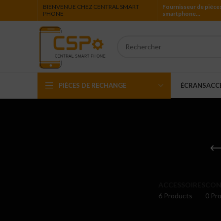
BIENVENUE CHEZ CENTRAL SMART
Fournisseur de piéce
PHONE
smartphone…
PIÈCES DE RECHANGE
ÉCRANS
ACC
Iphone
Ipad
Ipod
Apple Watch
ACCESSOIRES
CON
6 Products
0 Pro