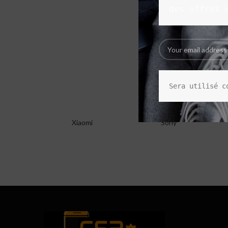
des offres 
Sera utilisé c
Xiaomi
Sony