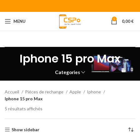
0
MENU
0,00
€
Bienvenue chez CENTRAL SMART PHONE
Votre fournisseur de
piéces détachées pour smartphone.
Iphone 15 pro Max
Categories
Accueil
Piéces de rechange
Apple
Iphone
Iphone 15 pro Max
5 résultats affichés
Show sidebar