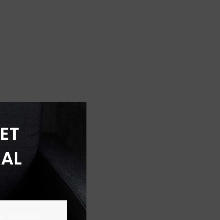
ET
AL
 recevoir 