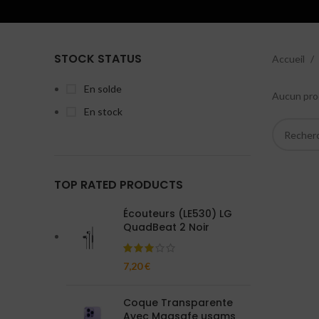
STOCK STATUS
Accueil
En solde
Aucun prod
En stock
TOP RATED PRODUCTS
Écouteurs (LE530) LG
QuadBeat 2 Noir
7,20
€
Coque Transparente
Avec Magsafe usams