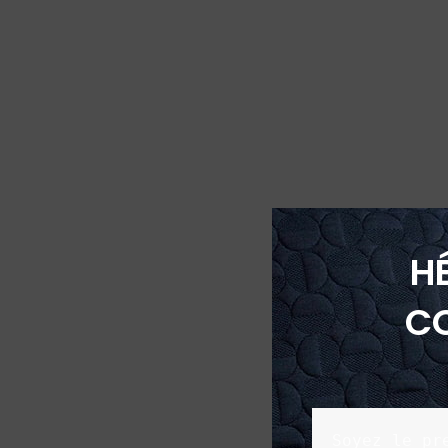
H
C
Soyez le pr