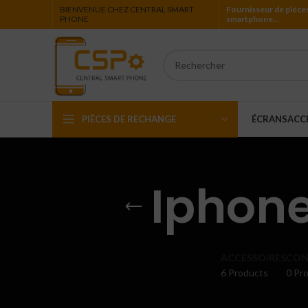
BIENVENUE CHEZ CENTRAL SMART
Fournisseur de piéce
PHONE
smartphone…
PIÈCES DE RECHANGE
ÉCRANS
ACC
Iphone
Iphone
Ipad
Ipod
Apple Watch
ACCESSOIRES
CON
6 Products
0 Pro