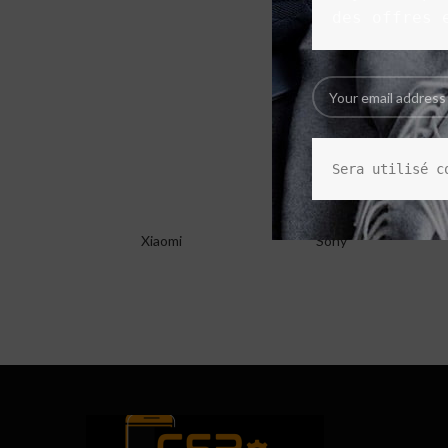
des offres 
Sera utilisé c
Xiaomi
Sony