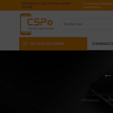
BIENVENUE CHEZ CENTRAL SMART
Fournisseur de piéce
PHONE
smartphone…
PIÈCES DE RECHANGE
ÉCRANS
ACC
Iphone
Ipad
Ipod
Apple Watch
ACCESSOIRES
CON
6 Products
0 Pro