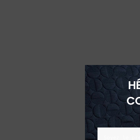
H
C
Soyez le pr