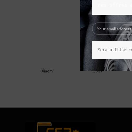
des offres 
Sera utilisé c
Xiaomi
Sony