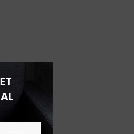
ET
AL
 recevoir 