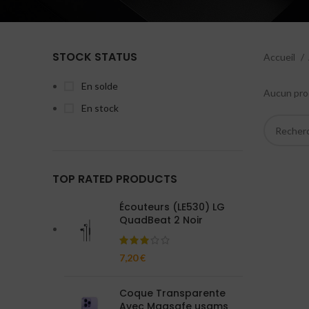
STOCK STATUS
Accueil
En solde
Aucun prod
En stock
TOP RATED PRODUCTS
Écouteurs (LE530) LG
QuadBeat 2 Noir
7,20
€
Coque Transparente
Avec Magsafe usams