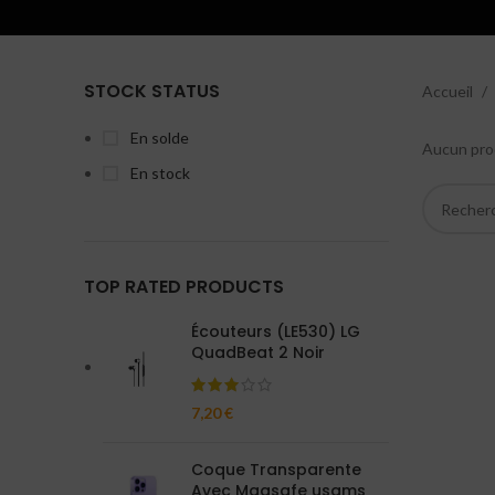
STOCK STATUS
Accueil
En solde
Aucun prod
En stock
TOP RATED PRODUCTS
Écouteurs (LE530) LG
QuadBeat 2 Noir
7,20
€
Coque Transparente
Avec Magsafe usams