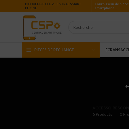
BIENVENUE CHEZ CENTRAL SMART
Fournisseur de piéce
PHONE
smartphone…
PIÈCES DE RECHANGE
ÉCRANS
ACC
Iphone
Ipad
Ipod
Apple Watch
ACCESSOIRES
CON
6 Products
0 Pro