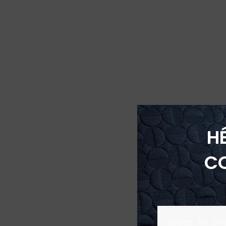
H
C
Soyez le pr