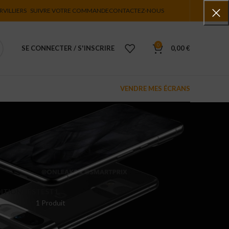
RVILLIERS
SUIVRE VOTRE COMMANDE
CONTACTEZ-NOUS
0
SE CONNECTER / S'INSCRIRE
0,00
€
VENDRE MES ÉCRANS
ITIONNÉS
TEST1
1 Produit