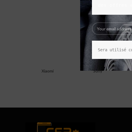
des offres 
Sera utilisé c
Xiaomi
Sony