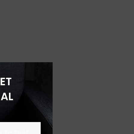
ET
AL
 recevoir 