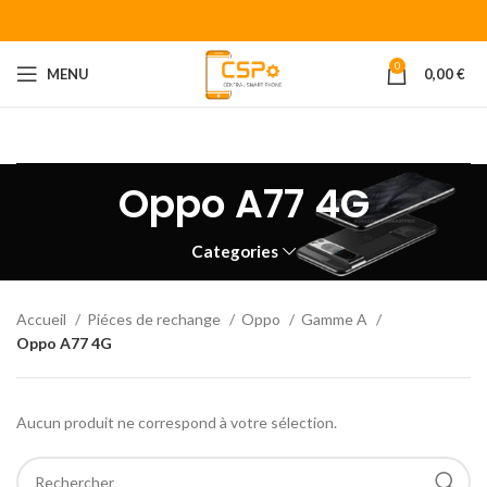
0
MENU
0,00
€
Bienvenue chez CENTRAL SMART PHONE
Votre fournisseur de
piéces détachées pour smartphone.
Oppo A77 4G
Categories
Accueil
Piéces de rechange
Oppo
Gamme A
Oppo A77 4G
Aucun produit ne correspond à votre sélection.