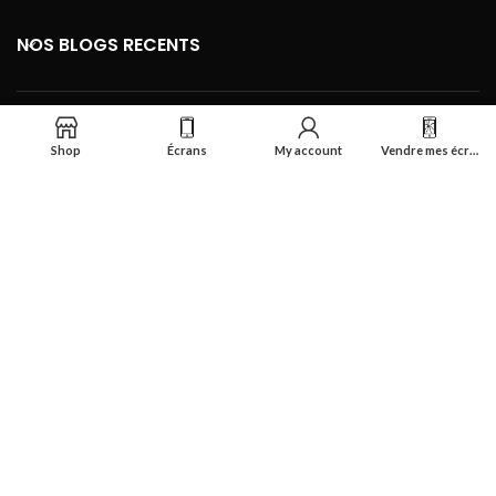
NOS BLOGS RECENTS
FOOTER MENU
Shop
Écrans
My account
Vendre mes écrans
Se connecter
Réalisé par
Smart Deal Tech
theme
2024
Tous droits réservés
.