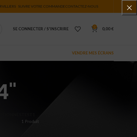
RVILLIERS
SUIVRE VOTRE COMMANDE
CONTACTEZ-NOUS
0
SE CONNECTER / S'INSCRIRE
0,00
€
VENDRE MES ÉCRANS
4"
ITIONNÉS
TEST1
1 Produit