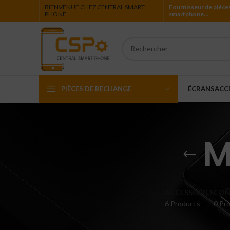
BIENVENUE CHEZ CENTRAL SMART
Fournisseur de piéce
PHONE
smartphone…
PIÈCES DE RECHANGE
ÉCRANS
ACC
Iphone
M
Ipad
Ipod
Apple Watch
ACCESSOIRES
CON
6 Products
0 Pro