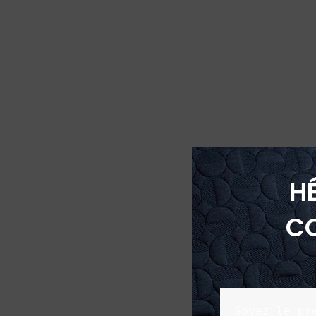
H
C
Soyez le pr