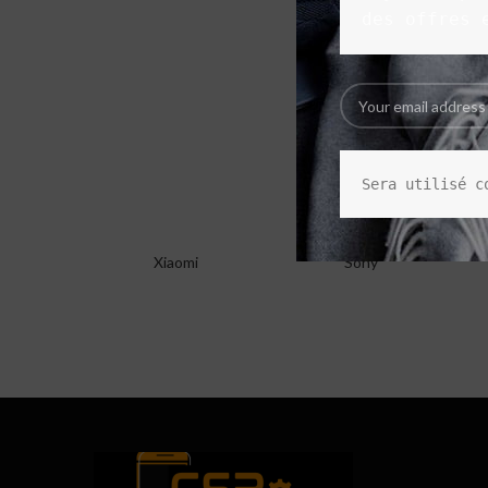
des offres 
Sera utilisé c
Xiaomi
Sony