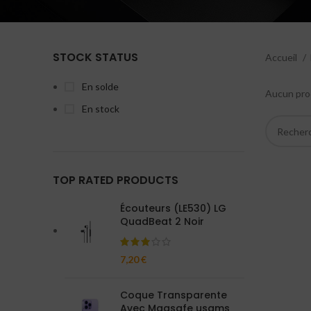
STOCK STATUS
Accueil
En solde
Aucun prod
En stock
TOP RATED PRODUCTS
Écouteurs (LE530) LG
QuadBeat 2 Noir
7,20
€
Coque Transparente
Avec Magsafe usams