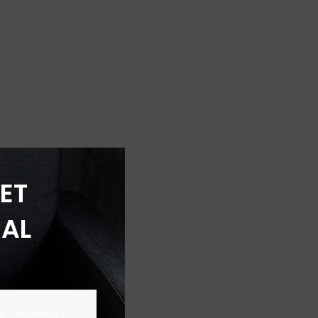
ET
AL
 recevoir 