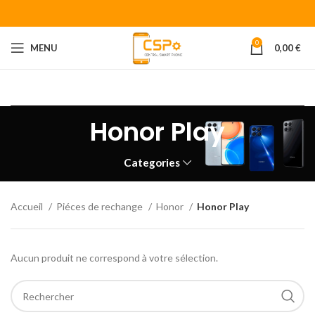
0
MENU
0,00
€
Bienvenue chez CENTRAL SMART PHONE
Votre fournisseur de
piéces détachées pour smartphone.
Honor Play
Categories
Accueil
Piéces de rechange
Honor
Honor Play
Aucun produit ne correspond à votre sélection.