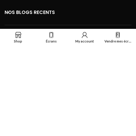
NOS BLOGS RECENTS
FOOTER MENU
Shop
Écrans
My account
Vendre mes écrans
Se connecter
Réalisé par
Smart Deal Tech
theme
2024
Tous droits réservés
.