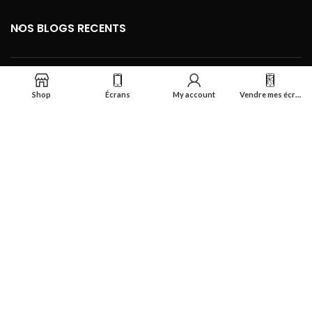
NOS BLOGS RECENTS
FOOTER MENU
Shop
Écrans
My account
Vendre mes écrans
Se connecter
Réalisé par
Smart Deal Tech
theme
2024
Tous droits réservés
.