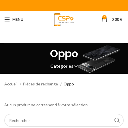
0
MENU
0,00
€
Bienvenue chez CENTRAL SMART PHONE
Votre fournisseur de
piéces détachées pour smartphone.
Oppo
Categories
Accueil
Piéces de rechange
Oppo
Aucun produit ne correspond à votre sélection.