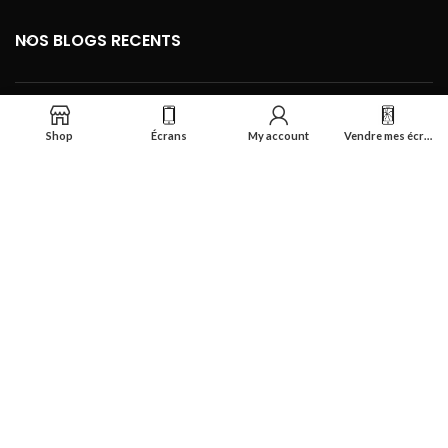
NOS BLOGS RECENTS
FOOTER MENU
Shop
Écrans
My account
Vendre mes écrans
Se connecter
Réalisé par
Smart Deal Tech
theme
2024
Tous droits réservés
.