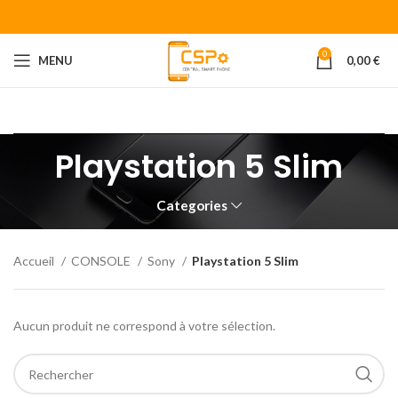
0
MENU
0,00
€
Bienvenue chez CENTRAL SMART PHONE
Votre fournisseur de
piéces détachées pour smartphone.
Playstation 5 Slim
Categories
Accueil
CONSOLE
Sony
Playstation 5 Slim
Aucun produit ne correspond à votre sélection.