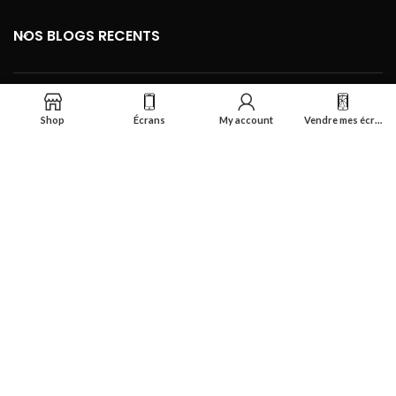
NOS BLOGS RECENTS
FOOTER MENU
Shop
Écrans
My account
Vendre mes écrans
Se connecter
Réalisé par
Smart Deal Tech
theme
2024
Tous droits réservés
.