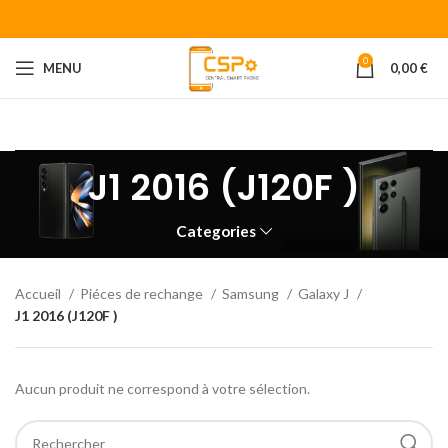
0
MENU
0,00
€
Bienvenue chez CENTRAL SMART PHONE
Votre fournisseur de
piéces détachées pour smartphone.
J1 2016 (J120F )
Categories
Accueil
Piéces de rechange
Samsung
Galaxy J
J1 2016 (J120F )
Aucun produit ne correspond à votre sélection.