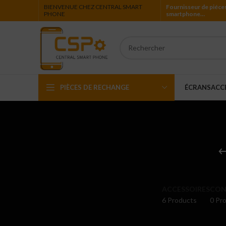
BIENVENUE CHEZ CENTRAL SMART
Fournisseur de piéce
PHONE
smartphone…
PIÈCES DE RECHANGE
ÉCRANS
ACC
Iphone
Ipad
Ipod
Apple Watch
ACCESSOIRES
CON
6 Products
0 Pro