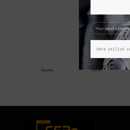
des offres 
Sera utilisé c
Xiaomi
Sony