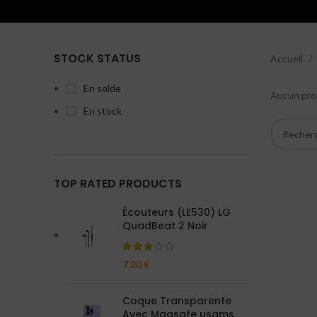
STOCK STATUS
Accueil
En solde
Aucun prod
En stock
TOP RATED PRODUCTS
Écouteurs (LE530) LG
QuadBeat 2 Noir
7,20
€
Coque Transparente
Avec Magsafe usams