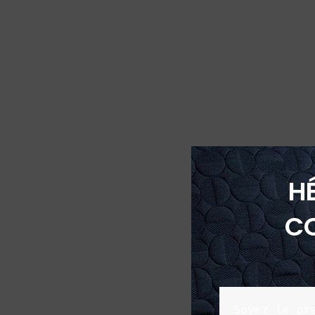
H
C
Soyez le pr