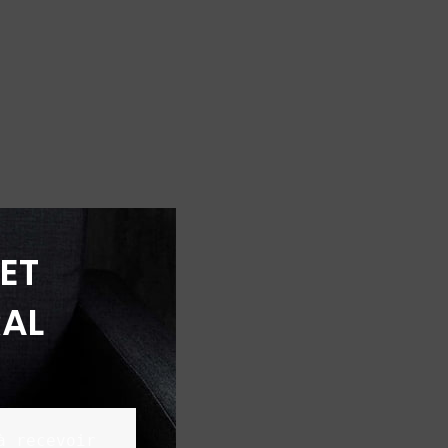
ET
AL
 recevoir 