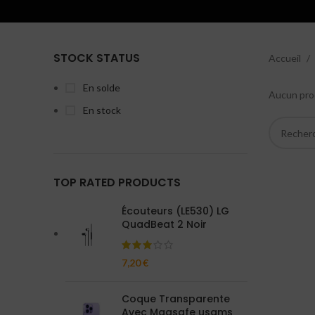
STOCK STATUS
Accueil
En solde
Aucun prod
En stock
TOP RATED PRODUCTS
Écouteurs (LE530) LG
QuadBeat 2 Noir
7,20
€
Coque Transparente
Avec Magsafe usams