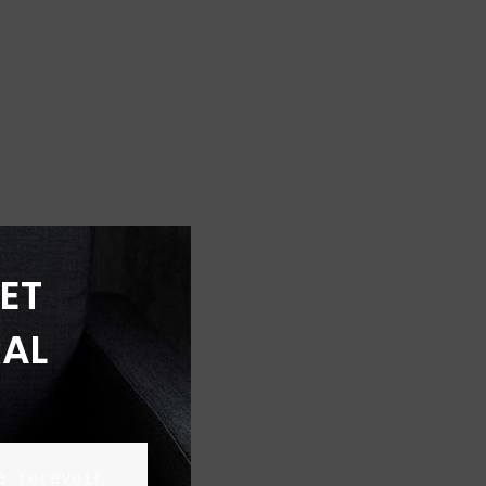
ET
AL
 recevoir 