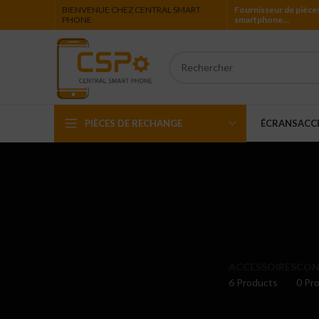
BIENVENUE CHEZ CENTRAL SMART
Fournisseur de piéce
PHONE
smartphone…
PIÈCES DE RECHANGE
ÉCRANS
ACC
Iphone
Ipad
Ipod
Apple Watch
ACCESSOIRES
CON
6 Products
0 Pro