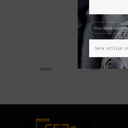
des offres 
Sera utilisé c
Xiaomi
Sony