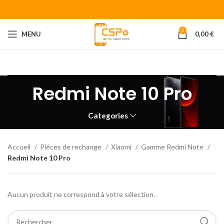
0
MENU
0,00
€
Bienvenue chez CENTRAL SMART PHONE
Votre fournisseur de
piéces détachées pour smartphone.
Redmi Note 10 Pro
Categories
Accueil
Piéces de rechange
Xiaomi
Gamme Redmi Note
Redmi Note 10 Pro
Aucun produit ne correspond à votre sélection.