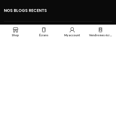
NOS BLOGS RECENTS
FOOTER MENU
Shop
Écrans
My account
Vendre mes écrans
Se connecter
Réalisé par
Smart Deal Tech
theme
2024
Tous droits réservés
.