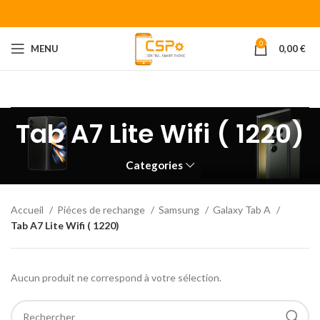
0
MENU
0,00
€
Bienvenue chez CENTRAL SMART PHONE
Votre fournisseur de
piéces détachées pour smartphone.
Tab A7 Lite Wifi ( 1220)
Categories
Accueil
Piéces de rechange
Samsung
Galaxy Tab A
Tab A7 Lite Wifi ( 1220)
Aucun produit ne correspond à votre sélection.