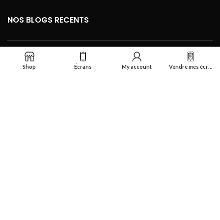
NOS BLOGS RECENTS
FOOTER MENU
Shop
Écrans
My account
Vendre mes écrans
Se connecter
Réalisé par
Smart Deal Tech
theme
2024
Tous droits réservés
.