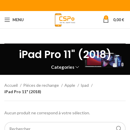
0
MENU
0,00
€
Bienvenue chez CENTRAL SMART PHONE
Votre fournisseur de
piéces détachées pour smartphone.
iPad Pro 11" (2018)
Categories
Accueil
Piéces de rechange
Apple
Ipad
iPad Pro 11" (2018)
Aucun produit ne correspond à votre sélection.