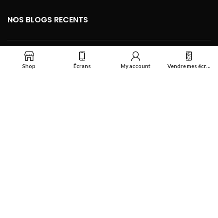
NOS BLOGS RECENTS
FOOTER MENU
Shop
Écrans
My account
Vendre mes écrans
Se connecter
Réalisé par
Smart Deal Tech
theme
2024
Tous droits réservés
.