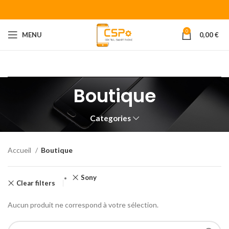
0
MENU
0,00
€
Bienvenue chez CENTRAL SMART PHONE
Votre fournisseur de
piéces détachées pour smartphone.
Boutique
Categories
Accueil
Boutique
Sony
Clear filters
Aucun produit ne correspond à votre sélection.