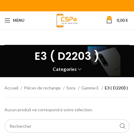
0
MENU
0,00
€
Bienvenue chez CENTRAL SMART PHONE
Votre fournisseur de
piéces détachées pour smartphone.
E3 ( D2203 )
Categories
Accueil
Piéces de rechange
Sony
Gamme E
E3 ( D2203 )
Aucun produit ne correspond à votre sélection.