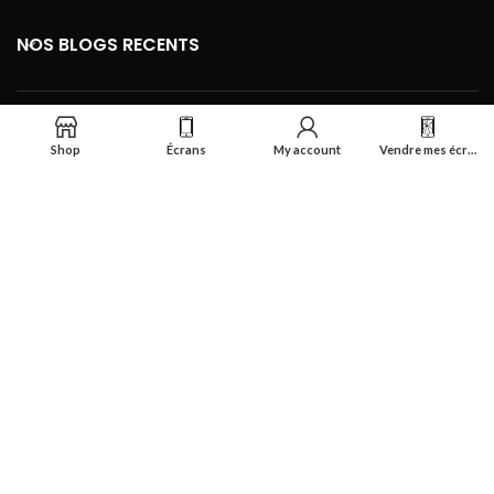
NOS BLOGS RECENTS
FOOTER MENU
Shop
Écrans
My account
Vendre mes écrans
Se connecter
Réalisé par
Smart Deal Tech
theme
2024
Tous droits réservés
.