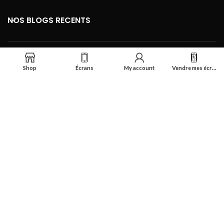
NOS BLOGS RECENTS
FOOTER MENU
Shop
Écrans
My account
Vendre mes écrans
Se connecter
Réalisé par
Smart Deal Tech
theme
2024
Tous droits réservés
.