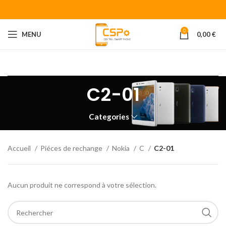
0
MENU
0,00
€
Bienvenue chez CENTRAL SMART PHONE
Votre fournisseur de
piéces détachées pour smartphone.
C2-01
Categories
Accueil
Piéces de rechange
Nokia
C
C2-01
Aucun produit ne correspond à votre sélection.