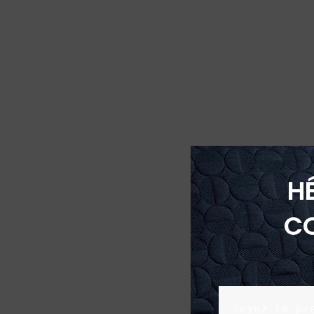
H
C
Soyez le pr