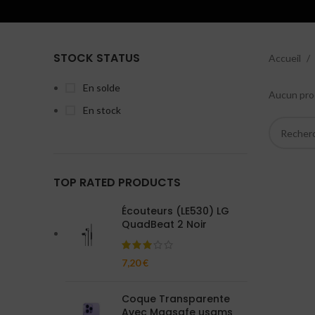
STOCK STATUS
Accueil
En solde
Aucun prod
En stock
TOP RATED PRODUCTS
Écouteurs (LE530) LG
QuadBeat 2 Noir
7,20
€
Coque Transparente
Avec Magsafe usams