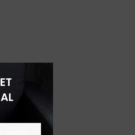
ET
AL
 recevoir 