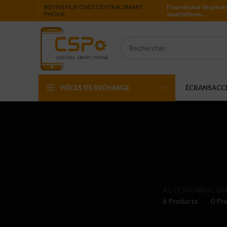
BIENVENUE CHEZ CENTRAL SMART
Fournisseur de piéce
PHONE
smartphone…
PIÈCES DE RECHANGE
ÉCRANS
ACC
Iphone
Ipad
Ipod
Apple Watch
ACCESSOIRES
CON
6 Products
0 Pro