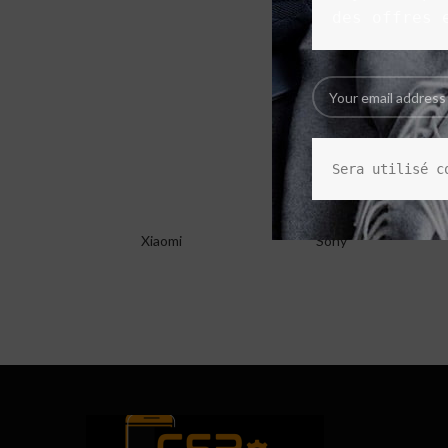
des offres 
Sera utilisé c
Xiaomi
Sony